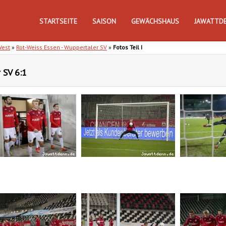
STARTSEITE
SAISON
GEWÄCHSHAUS
JAWATTD
West
»
Rot-Weiss Essen - Wuppertaler SV
»
Fotos Teil I
 SV 6:1