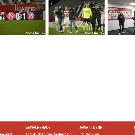
GEWÄCHSHAUS
JAWATTDENN
iga-West
13/14: Oberliga-Niederrhein
Ich sach ma