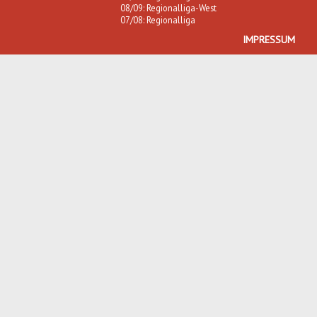
08/09: Regionalliga-West
07/08: Regionalliga
IMPRESSUM