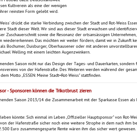
sen Kultverein als eine der wenigen
 ihrer reinsten Form gelebt wird.
Weiss' drückt die starke Verbindung zwischen der Stadt und Rot-Weiss Essen
andere Stadt dieser Welt. Wir sind aus dieser Stadt erwachsen und identifizi
unser Zuschauerschnitt sowie die Resonanz der ortsansässigen Unternehmen, 
n wiedererkennen. Das möchten wir weiter fördern, damit wir in Zukunft k
als Bochumer, Duisburger, Oberhausener oder mit anderen unvorstellbare
 Michael Welling mit einem leichten Augenzwinkern.
enden Saison nicht nur das Design der Tages- und Dauerkarten, sondern fi
ionsvereins von der Hafenstraße. Des Weiteren werden während der gesam
 dem Motto „ESSEN: Meine Stadt=Rot-Weiss" stattfinden.
or - Sponsoren können die Trikotbrust zieren
mmenden Saison 2013/14 die Zusammenarbeit mit der Sparkasse Essen als
leben könnte: Sich einmal im Leben „Offizieller Hauptsponsor" von Rot-We
 von der Hafenstraße sicher noch eine weitere Strophe in dem nach ihm b
 2.500 Euro zusammengesparte Rente wären ihm das sicher wert gewesen.