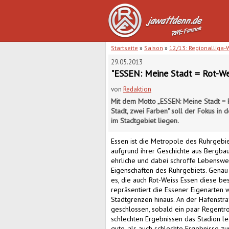
Startseite
»
Saison
»
12/13: Regionalliga-
29.05.2013
"ESSEN: Meine Stadt = Rot-Weis
von
Redaktion
Mit dem Motto „ESSEN: Meine Stadt = R
Stadt, zwei Farben" soll der Fokus in
im Stadtgebiet liegen.
Essen ist die Metropole des Ruhrgebiet
aufgrund ihrer Geschichte aus Bergbau 
ehrliche und dabei schroffe Lebenswe
Eigenschaften des Ruhrgebiets. Genau
es, die auch Rot-Weiss Essen diese be
repräsentiert die Essener Eigenarten w
Stadtgrenzen hinaus. An der Hafenstra
geschlossen, sobald ein paar Regentro
schlechten Ergebnissen das Stadion l
gute, als auch schlechte Ergebnisse z