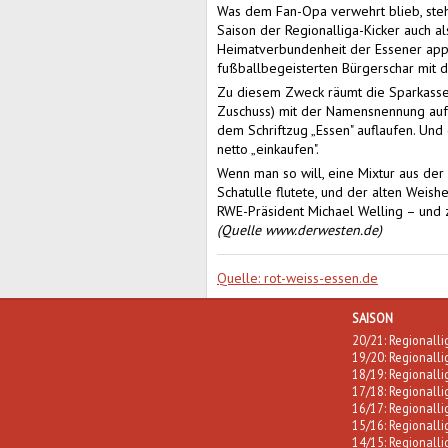
Was dem Fan-Opa verwehrt blieb, steh
Saison der Regionalliga-Kicker auch 
Heimatverbundenheit der Essener appe
fußballbegeisterten Bürgerschar mit de
Zu diesem Zweck räumt die Sparkasse 
Zuschuss) mit der Namensnennung auf 
dem Schriftzug „Essen" auflaufen. Und
netto „einkaufen".
Wenn man so will, eine Mixtur aus de
Schatulle flutete, und der alten Weishe
RWE-Präsident Michael Welling – und z
(Quelle www.derwesten.de)
Quelle: rot-weiss-essen.de
SAISON
20/21: Regionall
19/20: Regionall
18/19: Regionall
17/18: Regionall
16/17: Regionall
15/16: Regionall
14/15: Regionall