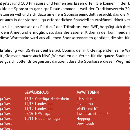
t jetzt rund 100 Privatiers und Firmen aus Essen offen: Sie können in de
als kleine Sponsoren ganz groß rauskommen – weil der Traditionsverein 2
llieren will und sich dazu an einem Sponsorenmodell versucht, das die N
r auch in der vierten Liga erforderlichen finanziellen Auskömmlichkeit ver
als Hauptsponsor das Feld auf der Trikotbrust von RWE, begnügt sich (b
dem Ärmel und ermöglicht so, dass die Essener Kicker in der kommenden S
 diese Wortmarke wird aus all jenen Sponsorennamen gebildet, die sich fü
r Erfahrung von US-Präsident Barack Obama, der mit Kleinspenden seine W
it „Kleinvieh macht auch Mist". „Wir wollen ein Verein für die ganze Stadt sei
eigt sich vollends begeistert darüber, „dass die Sparkasse diesen Weg mit 
GEWÄCHSHAUS
JAWATTDENN
iga-West
13/14: Oberliga-Niederrhein
Ich sach ma
iga-West
12/13: Landesliga
Erzähl ma
iga-West
11/12: Landesliga
Weißte noch?
iga-West
08/09: NRW-Liga
Jawattlachstedenn?
iga-West
10/11: Niederrheinliga
Hopping
iga-West
Downloads
iga-West