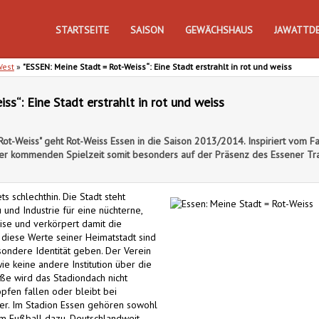
STARTSEITE
SAISON
GEWÄCHSHAUS
JAWATTD
West
»
"ESSEN: Meine Stadt = Rot-Weiss“: Eine Stadt erstrahlt in rot und weiss
s“: Eine Stadt erstrahlt in rot und weiss
ot-Weiss" geht Rot-Weiss Essen in die Saison 2013/2014. Inspiriert vom F
 der kommenden Spielzeit somit besonders auf der Präsenz des Essener Tra
s schlechthin. Die Stadt steht
und Industrie für eine nüchterne,
ise und verkörpert damit die
 diese Werte seiner Heimatstadt sind
sondere Identität geben. Der Verein
ie keine andere Institution über die
ße wird das Stadiondach nicht
pfen fallen oder bleibt bei
eer. Im Stadion Essen gehören sowohl
um Fußball dazu. Deutschlandweit