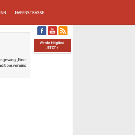
ENN
HAFENSTRASSE
Werde Mitglied!
JETZT »
angesang „Eine
ditionsvereins