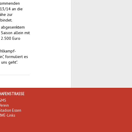
r kommenden
013/14 an die
ähe zur
bindet.
ei abgesenktem
aison allein mit
r 2.500 Euro
ahlkampf-
n", formuliert es
uns geht".
HAFENSTRASSE
GMS
Verein
Stadion Essen
RWE-Links