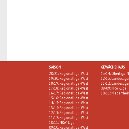
SAISON
GEWÄCHSHAUS
20/21: Regionalliga-West
13/14: Oberliga-N
19/20: Regionalliga-West
12/13: Landesliga
18/19: Regionalliga-West
11/12: Landesliga
17/18: Regionalliga-West
08/09: NRW-Liga
16/17: Regionalliga-West
10/11: Niederrhei
15/16: Regionalliga-West
14/15: Regionalliga-West
13/14: Regionalliga-West
12/13: Regionalliga-West
11/12: Regionalliga-West
10/11: NRW-Liga
09/10: Regionalliga-West