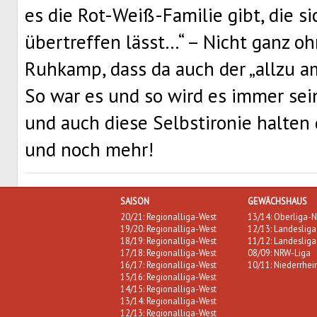
es die Rot-Weiß-Familie gibt, die 
übertreffen lässt…“ – Nicht ganz o
Ruhkamp, dass da auch der „allzu a
So war es und so wird es immer sein
und auch diese Selbstironie halten 
und noch mehr!
SAISON
GEWÄCHSHAUS
20/21: Regionalliga-West
13/14: Oberliga-N
19/20: Regionalliga-West
12/13: Landesliga
18/19: Regionalliga-West
11/12: Landesliga
17/18: Regionalliga-West
08/09: NRW-Liga
16/17: Regionalliga-West
10/11: Niederrhei
15/16: Regionalliga-West
14/15: Regionalliga-West
13/14: Regionalliga-West
12/13: Regionalliga-West