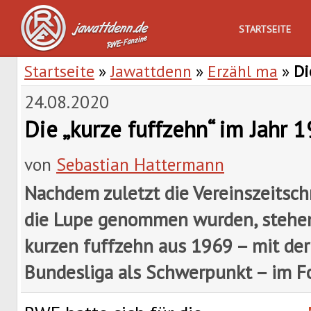
STARTSEITE
Startseite
»
Jawattdenn
»
Erzähl ma
»
Di
24.08.2020
Die „kurze fuffzehn“ im Jahr 
von
Sebastian Hattermann
Nachdem zuletzt die Vereinszeitsch
die Lupe genommen wurden, stehen
kurzen fuffzehn aus 1969 – mit der
Bundesliga als Schwerpunkt – im F