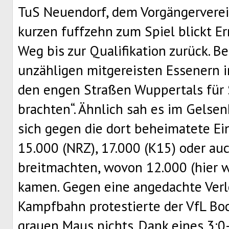
TuS Neuendorf, dem Vorgängerverein
kurzen fuffzehn zum Spiel blickt 
Weg bis zur Qualifikation zurück. Be
unzähligen mitgereisten Essenern i
den engen Straßen Wuppertals für 
brachten“. Ähnlich sah es im Gelse
sich gegen die dort beheimatete E
15.000 (NRZ), 17.000 (K15) oder au
breitmachten, wovon 12.000 (hier wa
kamen. Gegen eine angedachte Verl
Kampfbahn protestierte der VfL Bo
grauen Maus nichts. Dank eines 3:0